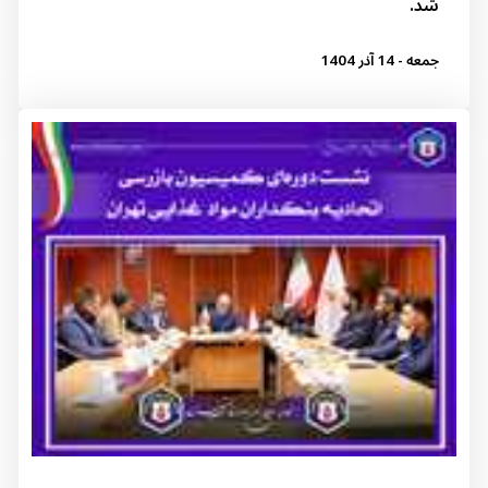
شد.
جمعه - 14 آذر 1404